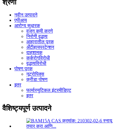
श्रेणी
नवीन उत्पादने
एपीआय
आरोग्य सुधारक
वजन कमी करणे
निरोगी वृद्धत्व
आहारातील पूरक
अँटीहायपरटेन्शन
दाहशामक
कर्करोगविरोधी
वृद्धत्वविरोधी
पोषण पूरक
नूट्रोपिक्स
क्रीडा पोषण
इतर
फार्मास्युटिकल इंटरमीडिएट
इतर
वैशिष्ट्यपूर्ण उत्पादने