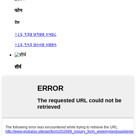
फोन
टेल
+८६ १३७ ७१७७ ०५७८
+८६ १५३ ७००७ ०७७५
शीर्ष