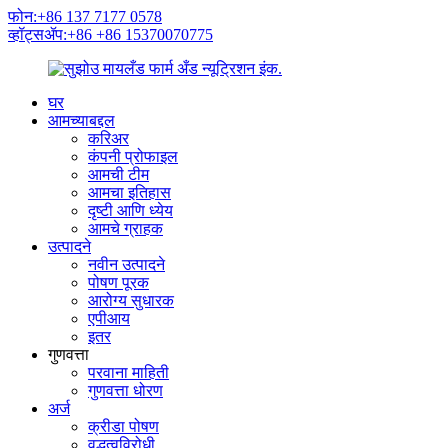
फोन:+86 137 7177 0578
व्हॉट्सॲप:+86 +86 15370070775
घर
आमच्याबद्दल
करिअर
कंपनी प्रोफाइल
आमची टीम
आमचा इतिहास
दृष्टी आणि ध्येय
आमचे ग्राहक
उत्पादने
नवीन उत्पादने
पोषण पूरक
आरोग्य सुधारक
एपीआय
इतर
गुणवत्ता
परवाना माहिती
गुणवत्ता धोरण
अर्ज
क्रीडा पोषण
वृद्धत्वविरोधी