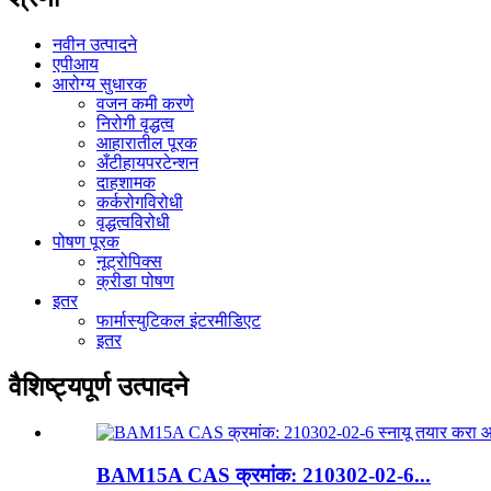
नवीन उत्पादने
एपीआय
आरोग्य सुधारक
वजन कमी करणे
निरोगी वृद्धत्व
आहारातील पूरक
अँटीहायपरटेन्शन
दाहशामक
कर्करोगविरोधी
वृद्धत्वविरोधी
पोषण पूरक
नूट्रोपिक्स
क्रीडा पोषण
इतर
फार्मास्युटिकल इंटरमीडिएट
इतर
वैशिष्ट्यपूर्ण उत्पादने
BAM15A CAS क्रमांक: 210302-02-6...