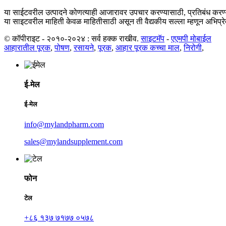
या साईटवरील उत्पादने कोणत्याही आजारावर उपचार करण्यासाठी, प्रतिबंध करण्यासा
या साइटवरील माहिती केवळ माहितीसाठी असून ती वैद्यकीय सल्ला म्हणून अभिप्रे
© कॉपीराइट - २०१०-२०२४ : सर्व हक्क राखीव.
साइटमॅप
-
एएमपी मोबाईल
आहारातील पूरक
,
पोषण
,
रसायने
,
पूरक
,
आहार पूरक कच्चा माल
,
निरोगी
,
ई-मेल
ई-मेल
info@mylandpharm.com
sales@mylandsupplement.com
फोन
टेल
+८६ १३७ ७१७७ ०५७८