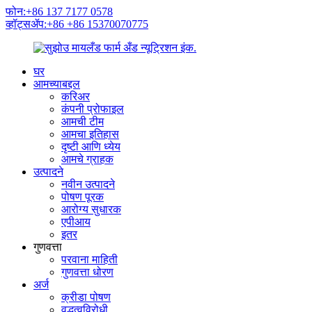
फोन:+86 137 7177 0578
व्हॉट्सॲप:+86 +86 15370070775
घर
आमच्याबद्दल
करिअर
कंपनी प्रोफाइल
आमची टीम
आमचा इतिहास
दृष्टी आणि ध्येय
आमचे ग्राहक
उत्पादने
नवीन उत्पादने
पोषण पूरक
आरोग्य सुधारक
एपीआय
इतर
गुणवत्ता
परवाना माहिती
गुणवत्ता धोरण
अर्ज
क्रीडा पोषण
वृद्धत्वविरोधी