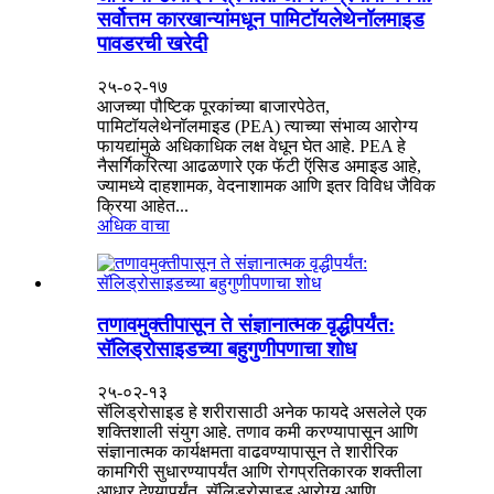
सर्वोत्तम कारखान्यांमधून पामिटॉयलेथेनॉलमाइड
पावडरची खरेदी
२५-०२-१७
आजच्या पौष्टिक पूरकांच्या बाजारपेठेत,
पामिटॉयलेथेनॉलमाइड (PEA) त्याच्या संभाव्य आरोग्य
फायद्यांमुळे अधिकाधिक लक्ष वेधून घेत आहे. PEA हे
नैसर्गिकरित्या आढळणारे एक फॅटी ऍसिड अमाइड आहे,
ज्यामध्ये दाहशामक, वेदनाशामक आणि इतर विविध जैविक
क्रिया आहेत...
अधिक वाचा
तणावमुक्तीपासून ते संज्ञानात्मक वृद्धीपर्यंत:
सॅलिड्रोसाइडच्या बहुगुणीपणाचा शोध
२५-०२-१३
सॅलिड्रोसाइड हे शरीरासाठी अनेक फायदे असलेले एक
शक्तिशाली संयुग आहे. तणाव कमी करण्यापासून आणि
संज्ञानात्मक कार्यक्षमता वाढवण्यापासून ते शारीरिक
कामगिरी सुधारण्यापर्यंत आणि रोगप्रतिकारक शक्तीला
आधार देण्यापर्यंत, सॅलिड्रोसाइड आरोग्य आणि