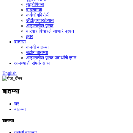
नूट्रोपिक्स
दाहशामक
कर्करोगविरोधी
अँटीहायपरटेन्शन
आहारातील पूरक
वारंवार विचारले जाणारे प्रश्न
इतर
बातम्या
कंपनी बातम्या
उद्योग बातम्या
आहारातील पूरक पदार्थांचे ज्ञान
आमच्याशी संपर्क साधा
English
बातम्या
घर
बातम्या
बातम्या
कंपनी बातम्या