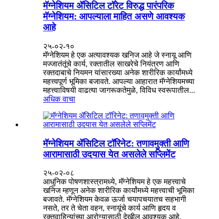
मॅग्नेशियम ॲसिटिल टॉरेट विरुद्ध पारंपरिक
मॅग्नेशियम: आपल्याला माहित असणे आवश्यक
आहे
२५-०२-१०
मॅग्नेशियम हे एक अत्यावश्यक खनिज आहे जे स्नायू आणि
मज्जातंतूंचे कार्य, रक्तातील साखरेचे नियंत्रण आणि
रक्तदाबाचे नियमन यांसारख्या अनेक शारीरिक कार्यांमध्ये
महत्त्वपूर्ण भूमिका बजावते. आपल्या आहारात मॅग्नेशियमच्या
महत्त्वाविषयी वाढत्या जागरूकतेमुळे, विविध स्वरूपातील...
अधिक वाचा
मॅग्नेशियम ॲसिटिल टॉरिनेट: तणावमुक्ती आणि
आरामासाठी उदयास येत असलेले सप्लिमेंट
२५-०२-०८
आधुनिक पोषणशास्त्रामध्ये, मॅग्नेशियम हे एक महत्त्वाचे
खनिज म्हणून अनेक शारीरिक कार्यांमध्ये महत्त्वाची भूमिका
बजावते. मॅग्नेशियम केवळ ऊर्जा चयापचयातच सहभागी
नसते, तर ते चेता वहन, स्नायूंचे कार्य आणि हृदय व
रक्तवाहिन्यांच्या आरोग्यासाठी देखील आवश्यक आहे.