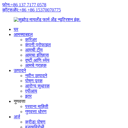
फोन:+86 137 7177 0578
व्हॉट्सॲप:+86 +86 15370070775
घर
आमच्याबद्दल
करिअर
कंपनी प्रोफाइल
आमची टीम
आमचा इतिहास
दृष्टी आणि ध्येय
आमचे ग्राहक
उत्पादने
नवीन उत्पादने
पोषण पूरक
आरोग्य सुधारक
एपीआय
इतर
गुणवत्ता
परवाना माहिती
गुणवत्ता धोरण
अर्ज
क्रीडा पोषण
वृद्धत्वविरोधी