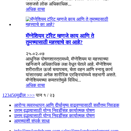
जसजसे लोक अधिकाधिक...
अधिक वाचा
मॅग्नेशियम टॉरेट म्हणजे काय आणि ते
तुमच्यासाठी महत्त्वाचे का आहे?
२५-०२-०७
आधुनिक पोषणशास्त्रामध्ये, मॅग्नेशियम या महत्त्वाच्या
खनिजाने अधिकाधिक लक्ष वेधून घेतले आहे. मॅग्नेशियम
शरीरातील ऊर्जा चयापचय, चेता वहन आणि स्नायू कार्य
यांसारख्या अनेक शारीरिक प्रक्रियांमध्ये सहभागी असते.
मॅग्नेशियमच्या कमतरतेमुळे विविध...
अधिक वाचा
1
2
3
4
5
6
पुढील >
>>
पान १ / २३
आरोग्य व्यवस्थापन आणि दीर्घायुष्य वाढवण्यासाठी सर्वोत्तम निवडक
उत्तम वृद्धत्वासाठी योग्य निवडींसह कार्यात्मक पोषण
उत्तम वृद्धत्वासाठी योग्य निवडींसह कार्यात्मक पोषण
आमच्याशी संपर्क साधा
info@mylandpharm.com
sales@mylandsupplement.com