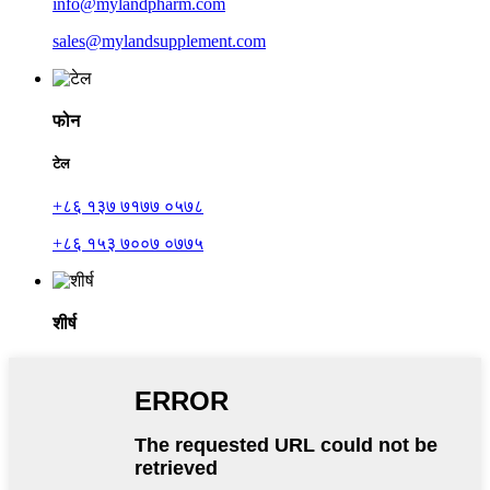
info@mylandpharm.com
sales@mylandsupplement.com
फोन
टेल
+८६ १३७ ७१७७ ०५७८
+८६ १५३ ७००७ ०७७५
शीर्ष